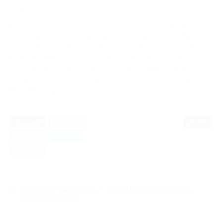
Verband.
Die schlechte Situation des Sports hängt nicht zuletzt damit
zusammen, dass er wenig Anerkennung in der libanesischen
Gesellschaft erfährt. Zum einen gibt es Vorbehalte gegenüber
Frauen und Mädchen, die einen „Männersport“ ausüben. Zum
anderen ist es – vor allem in ländlichen Regionen – wenig bekannt,
dass Fußball weltweit und in Libanon überhaupt von Frauen und
Mädchen gespielt wird.
Dana
LinkedIn
Facebook
Pinterest
Twitter
Google+
DISCOVER FOOTBALL – MOVING PERSPECTIVE,
BRASILIEN 2014
Discover, Football