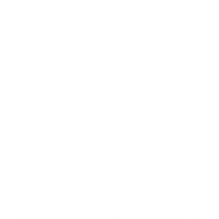
um einen Austausch auf Augenhöhe. Sechs Teams haben an dem
Festival teilgenommen. Sie kamen aus Ägypten, Jordanien,
Libyen, Palästina, Deutschland und dem Libanon.
In vielen Ländern kämpfen die Fußballerinnen aber immer noch
gegen große Widerstände. Eine Förderung des Frauenfußballs von
staatlicher Seite, von öffentlichen Institutionen und auch von der
Zivilgesellschaft gibt es oft nicht. Das Fußballfestival im Libanon
bietet einen Kontrast. Die junge Generation wollen ihrem Land auf
andere Weise helfen. Nadia Assaf und Walid Arakji
gründeten 2011 die Girls Football Academy, die erste
Organisation, die sich im Nahen Osten ausschließlich um die
Förderung von Mädchen kümmert. Nadia ist in Australien
aufgewachsen, Walid in Frankreich. Ihr Traum, Mädchen und
Frauen einen Weg zur gesellschaftlichen Teilhabe zu ebnen.
Ob der Ligabetrieb im Libanon aufrechterhalten werden kann, ist
fraglich: Von den zehn Klubs, die
2006
in der Liga spielten, sind nur
noch fünf Klubs übrig. Die Vereine werden durch hohe Gebühren
und Sportplatzmieten belastet, der Zugang zu Fußballplätzen für
Frauenteams ist extrem eingeschränkt. Die Frauenteams erhalten
so gut wie keine materielle und strukturelle Unterstützung vom