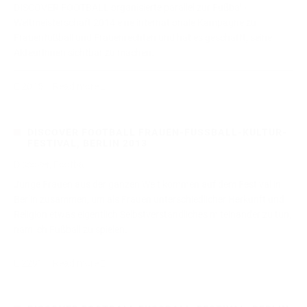
DISCOVER FOOTBALL organisierte parallel zur Fußball-
Weltmeisterschaft 2014 eine internationale Kampagne zu
Frauenfußball und Frauenrechten und hat es geschafft, seine
AkteurInnen sichtbar zu machen.
2015
Read more
DISCOVER FOOTBALL FRAUEN-FUSSBALL-KULTUR-F
ESTIVAL, BERLIN 2013
Discover, Football
Junge Frauen aus der ganzen Welt kommen auf dem Festival in
Berlin zusammen, um als Frauen unterschiedlicher Herkunft und
Religion etwas eigentlich Selbstverständliches miteinander zu tun,
nämlich Fußball zu spielen.
2291
Read more