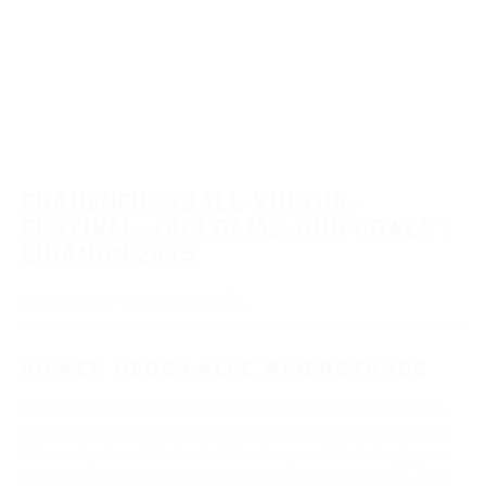
FRAUENFUSSBALL-KULTUR-F
ESTIVAL „OUR GAME, OUR GOALS“, L
IBANON 2015
August 01, 2015
Discover Football
KICKEN GEGEN ALLE WIDERSTÄNDE
Im Juli 2015 fand das erste Frauen-Fußball-Festival im Libanon,
organisiert von
DISCOVER FOOTBALL
gemeinsam mit unserem
Netzwerkpartner
Girls Football Academy
aus Beirut. Es ging um
die Vernetzung von Fußballerinnen aus dem Nahen Osten – und