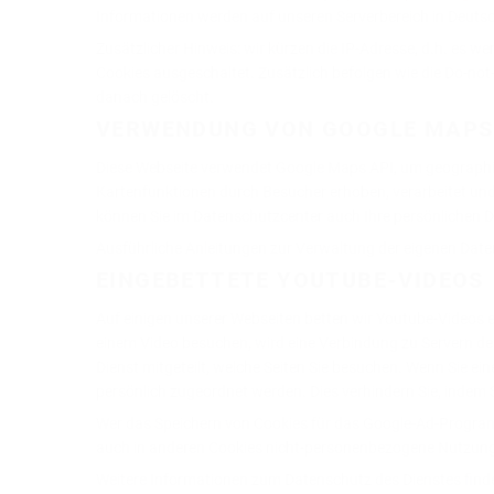
Informationen werden auf unseren Serverbereich in Deutsc
Zusätzlicher Hinweis:
wir kürzen die IP-Adresse, d.h. es w
Cookies ausgeschaltet. Zusätzlich befolgen wie die Do-no
danach gelöscht.
VERWENDUNG VON GOOGLE MAP
Diese Webseite verwendet Google Maps API, um geographis
Kartenfunktionen durch Besucher erhoben, verarbeitet un
können Sie im Datenschutzcenter auch Ihre persönlichen 
Ausführliche Anleitungen zur Verwaltung der eigenen D
EINGEBETTETE YOUTUBE-VIDEOS
Auf einigen unserer Webseiten betten wir Youtube-Videos e
einem Video besuchen, wird eine Verbindung zu Servern des
Dienst mitgeteilt, welche Seiten Sie besuchen. Wenn Sie ei
persönlich zugeordnet werden. Dies verhindern Sie, indem
Wer das Speichern von Cookies für das
Google-Ad
-Program
auch in anderen Cookies nicht-personenbezogene Nutzungsi
Weitere Informationen zum Datenschutz des Dienstes finde