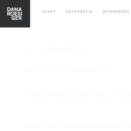
START
FOTOGRAFIE
REFERENZEN
DATENSCHUTZ
DATENSCHUTZERKLÄRUNG
Alle hier erhobenen Daten werden in unserem Verantwort
den für uns geltenden landesspezifischen Datenschutzb
VERANTWORTLICHE STELLE IM SI
Dana Rösiger
69126 Heidelberg
Ein Datenschutzbeauftragter ist nicht bestellt, da die zug
ZWECK DER VERARBEITUNG UND 