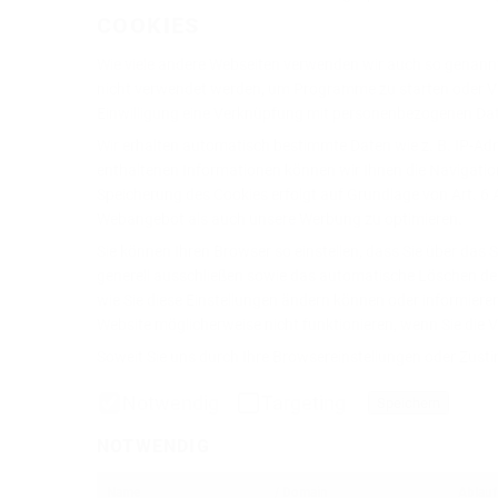
COOKIES
Wie viele andere Webseiten verwenden wir auch so genannte
nicht verwendet werden, um Programme zu starten oder Vir
Einwilligung eine Verknüpfung mit personenbezogenen Date
Wir erhalten automatisch bestimmte Daten wie z. B. IP-Ad
enthaltenen Informationen können wir Ihnen die Navigation 
Speicherung des Cookies erfolgt auf Grundlage von Art. 6 
Webangebot als auch unsere Werbung zu optimieren.
Sie können Ihren Browser so einstellen, dass Sie über das
generell ausschließen sowie das automatische Löschen der 
wie Sie diese Einstellungen ändern können oder informieren
Website möglicherweise nicht funktionieren, wenn Sie die
Soweit Sie uns durch Ihre Browsereinstellungen oder Zu
Notwendig
Targeting
Speichern
NOTWENDIG
Name
/ Domain
Ablauf