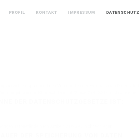
PROFIL
KONTAKT
IMPRESSUM
DATENSCHUTZ
ungsbereich entsprechend den Vorschriften der Europäischen Datensch
estimmungen wie das Bundesdatenschutzgesetz (BDSG) und das Telemedi
NNE DER DATENSCHUTZGESETZE IST:
ehörigen Tatbestände nach Artikel 37 DSGVO nicht vorliegen.
DAUER DER SPEICHERUNG VON DATEN