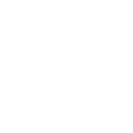
erbinden. Des Weiteren haben wir die Verwendung von
rägt maximal
426 Tage (14 Monate)
und die Daten werden
en Dienst auch Daten über die Nutzung der
n Sie
Datenschutzhinweisen
des Dienstes entnehmen. Dort
y Ave., San Bruno, CA 94066, USA. Wenn Sie eine Seite mit
ise über das Nutzerverhalten sammeln. Dabei wird dem
esem Account eingeloggt sind, kann Ihr Surfverhalten Ihnen
einen solchen Cookies rechnen müssen. YouTube legt aber
hern von Cookies im Browser blockieren (s.o.).
e.de/intl/de/policies/privacy/