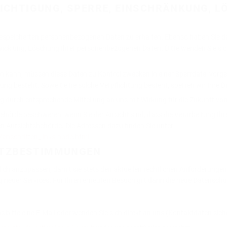
RICHTIGUNG, SPERRE, EINSCHRÄNKUNG, 
s gespeicherten personenbezogenen Daten zu erhalten. Ebenso haben Sie d
cklung, Löschung Ihrer personenbezogenen Daten. Bitte wenden Sie sich 
den kann, müssen diese Daten zu Kontrollzwecken in einer Sperrdatei vor
tung besteht. Soweit eine solche Verpflichtung besteht, sperren wir Ihre
ng durch entsprechende Mitteilung an uns mit Wirkung für die Zukunft v
ehörde beschweren, wenn Sie der Ansicht sind, dass die Verarbeitung Ihr
en Aufsichtsbehörde. Die Adressen dazu finden Sie unter
anschriften_links-node.html
.
UTZBESTIMMUNGEN
lich anzupassen, damit sie stets den aktuellen rechtlichen Anforderunge
 neuer Services. Für Ihren erneuten Besuch gilt dann die neue Datenschu
bitte eine E-Mail oder wenden Sie sich direkt an uns (Kontaktdaten sieh