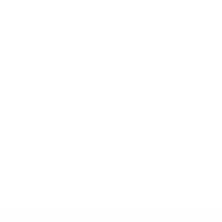
 „Cookies“. Cookies sind kleine Textdateien, die von einem Webseitense
en auf einen Computer zu übertragen. In keinem Fall werden die von uns
n hergestellt.
resse, verwendeter Browser, Betriebssystem über Ihren Computer und Ihr
erleichtern, die korrekte Anzeige unserer Webseiten ermöglichen und den S
Abs. 1 lit. f DSGVO. Wir haben ein berechtigtes Interesse an der anonymi
 Setzen von Cookies informiert werden und Cookies nur im Einzelfall erla
Cookies beim Schließen des Browser aktivieren. Bitte verwenden Sie die 
 Sie sich unter
http://www.allaboutcookies.org/ge/cookies-verwalten/
. 
 Verwendung von Cookies deaktiviert haben.
stimmung die Verwendung von Cookies erlauben, können folgende Cookie
Beschreibung