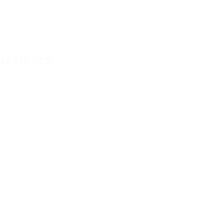
r Website mit Informationen zu unseren Dienstleistungen, zu unserem Un
 gespeichert, bis der Zweck erfüllt ist, zu dem sie uns anvertraut wurden
rdauer bestimmter Daten bis zu 10 Jahren betragen.
MATIONEN
h Informationen allgemeiner Natur erfasst. Diese Informationen (Server
chners
de/Funktion
(z.B. Dateiname)
i nicht gefunden, Kommando nicht ausgeführt, etc.)
 Funktion veranlasst wurde
n angeforderte Inhalte von Webseiten korrekt auszuliefern und fallen be
gung unzulässiger Zugriffsversuche und Zugriffe auf den Web-Server. Die
det. Zugriffsprofile werden nicht erstellt.
eine Rückschlüsse auf Ihre Person zulassen, da die
IP-Adresse nicht gesp
löscht, es sei denn, ein erkannter Web-Angriff führt zu einer zivil- oder 