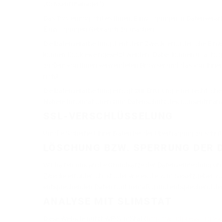
„Consentmanager“).
Das Tool ermöglicht es Ihnen, Einwilligungen in Datenverar
Einwilligungen Gebrauch zu machen.
Die Datenverarbeitung dient dem Zweck, erforderliche Ein
können Cookies eingesetzt werden. Dabei können u. a. fo
zu dem von Ihnen verwendeten Browser und das von Ihnen ge
nicht.
Die Datenverarbeitung erfolgt zur Erfüllung einer rechtlich
Nähere Informationen zum Datenschutz des Consentmanag
SSL-VERSCHLÜSSELUNG
Um die Sicherheit Ihrer Daten bei der Übertragung zu sch
LÖSCHUNG BZW. SPERRUNG DER 
Wir halten uns an die Grundsätze der Datenvermeidung und
Zwecke erforderlich ist oder wie es die vom Gesetzgeber vo
entsprechenden Daten routinemäßig und entsprechend den 
ANALYSE MIT SLIMSTAT
Diese Website nutzt WP-SlimStat (
http://wordpress.org/ex