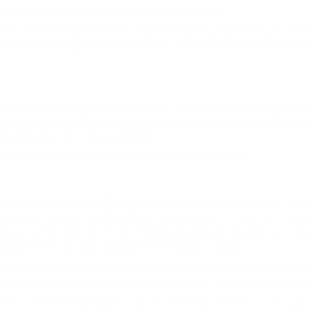
hland gespeichert und nicht an Dritte weitergegeben.
erden Teile der IP-Adresse entfernt um eine eindeutige Zuordnung zu unt
t-Track-Einstellung (DNT) Ihres Browsers. Die Dauer der Speicherung bet
S
che Informationen visuell darzustellen. Bei der Nutzung werden durch d
d genutzt. Nähere Informationen über die Datenverarbeitung durch könne
Datenschutz-Einstellungen verändern.
aten im Zusammenhang mit Google-Produkten
finden Sie hier
.
in. Betreiber der entsprechenden Plugins ist die YouTube, LLC, 901 Cherr
 Dienstes hergestellt und der Dienst setzt Cookies (s.o.) ein, die Hinwe
nen Account bei dem Dienst oder Partnern des Dienstes besitzen und in di
 Sie sich vorher aus dem Account des Dienstes ausloggen.
m deaktiviert hat, wird auch beim Anschauen von YouTube-Videos mit k
nformationen ab. Möchten Sie dies verhindern, so müssen Sie das Speic
n Sie in der Datenschutzerklärung des Anbieters unter:
https://www.googl