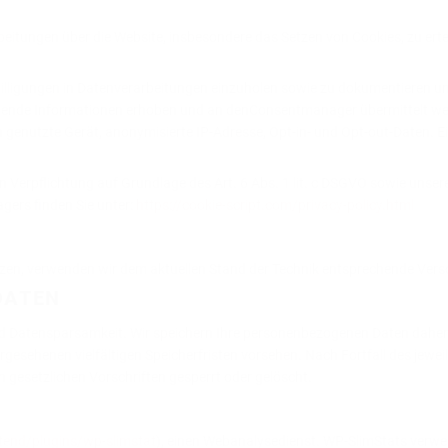
beitungen über die Website, insbesondere das Setzen von Cookies, zu ertei
willigungen in Datenverarbeitungen einzuholen sowie zu dokumentieren un
lgende Informationen erhoben und an denConsentmanager übermittelt wer
nutzte Gerät, anonymisierte IP-Adresse, Opt-in- und Opt-out-Daten. Ein
en Verpflichtung auf Grundlage des Art. 6 Abs. 1 lit. c DSGVO sowie unser
ers finden Sie unter:
https://cookie-script.com/privacy-policy.html
ützen, verwenden wir dem aktuellen Stand der Technik entsprechende Vers
DATEN
 Datensparsamkeit. Wir speichern Ihre personenbezogenen Daten daher nu
rgesehenen vielfältigen Speicherfristen vorsehen. Nach Fortfall des jewe
gesetzlichen Vorschriften gesperrt oder gelöscht.
tend/plugins/wp-slimstat
), einen Webanalysedienst. WP-SlimStats verwen