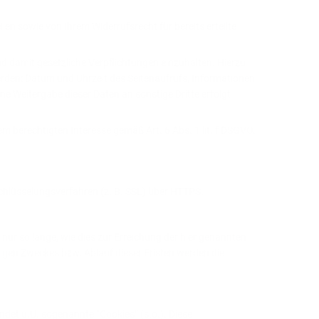
len sowie von Ihrem Widerrufsrecht für bereits erteilte
d damit gesetzliche Verpflichtungen einzuhalten. Hierzu
den: Datum und Uhrzeit des Seitenaufrufs, Informationen
e Weitergabe dieser Daten an sonstige Dritte erfolgt
em berechtigten Interesse gemäß Art. 6 Abs. 1 lit. f DSGVO.
chlüsselungsverfahren (z. B. SSL) über HTTPS.
r so lange, wie dies zur Erreichung der hier genannten
iligen Zweckes bzw. Ablauf dieser Fristen werden die
det u.U. sogenannte “Cookies” (s.o.). Diese