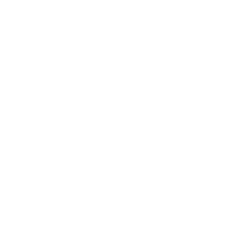
ternehmen sowie der Darstellung und dem Angebot von
. Soweit handels-, steuer- oder verwaltungsrechtliche
-Logfiles) können beinhalten:
i Nutzung des Internets zwingend an. Zusätzlich
 Daten werden sonst nur zur Erstellung anonymisierter
eichert bzw. anonymisiert
wird. Die protokollierten Daten
strafrechtlichen Verfolgung des Angreifers.