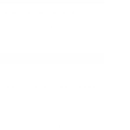
speichert die Spracheinstellung der Webseite.
cookie consent preferences. It is necessary for Cookie-
deos embedded in sites;it can also determine whether the
Vilnius, Litauen;
www.cookie-script.com
;