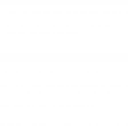
Dieses Cookie gehört zum WordPress-Multisprachen-PlugIn WPML. Es 
This cookie is used by Cookie-Script.com service to remember visitor 
t
Script.com cookie banner to work properly.
reibung
cookie is set by YouTube to track views of embedded videos.
cookie is set by Youtube to keep track of user preferences for Youtube vi
te visitor is using the new or old version of the Youtube interface.
ffen können, informieren wir Sie darüber weiter unten.
agement-Tool der Objectis Ltd. (Objectis Ltd., Laisves st. 60, LT-05120 