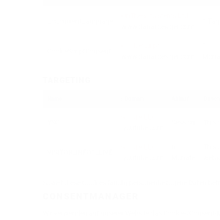
OnTheGoSystems Ltd
_icl_current_language
1 Tag
www.danaroesiger.com
CookieScript
1
CookieScriptConsent
www.danaroesiger.com
Mona
TARGETING
Name
/ Domain
Ablauf
Besch
Google LLC
YSC
Session
This 
.youtube.com
Google LLC
6
This 
VISITOR_INFO1_LIVE
.youtube.com
Monate
websi
Soweit diese Cookies (auch) personenbezogene Daten betre
CONSENTMANAGER
Wir verwenden auf unserer Website das Cookie-/Consent-Man