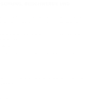
LÖSCHUNG, BESCHWERDE UND
as Recht auf Berichtigung, Sperrung oder, abgesehen von
dazu an die verantwortliche Stelle (Kontaktdaten siehe
gehalten werden. Sie können auch die Löschung der Daten
 Daten auf Wunsch.
ornehmen.
er personenbezogenen Daten rechtswidrig erfolgt. Weitere
n entspricht oder um Änderungen unserer Leistungen in der
tzerklärung.
e oben).