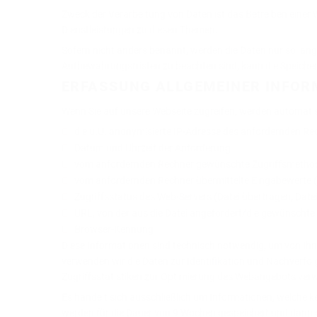
Zweck der Verarbeitung von Daten ist das Betreiben eine
Dienstleistungen zu diesen Themen.
Sofern nicht anders benannt, werden die Daten nur so lange
Aufbewahrungsfristen zu beachten sind, kann die Speiche
ERFASSUNG ALLGEMEINER INFOR
Wenn Sie auf unsere Webseite zugreifen, werden automatisc
die u.U. anonymisierte IP-Adresse des anfordernden Re
Datum und Uhrzeit der Anforderung
vom anfordernden Rechner gewünschte Zugriffsmetho
vom anfordernden Rechner übermittelte Eingabewerte 
Zugriffsstatus des Web-Servers (Datei übertragen, Date
URL, von der aus die Datei angefordert/die gewünschte
Browser-Kennung
Diese Informationen sind technisch notwendig, um von Ihne
verwenden wir die Daten zur Identifikation und Nachverfol
Zugriffsstatistiken zur Optimierung des Webangebots verwen
Es handelt sich ausschließlich um Informationen, welche k
werden für die Dauer von
9 Wochen
gespeichert und dann ge