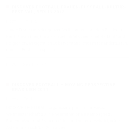
DISCOVER FOOTBALL FRAUEN-FUSSBALL-KULTUR-F
ESTIVAL, BERLIN 2013
Discover, Football
Junge Frauen aus der ganzen Welt kommen auf dem Festival in
Berlin zusammen, um als Frauen unterschiedlicher Herkunft und
Religion etwas eigentlich Selbstverständliches miteinander zu tun,
nämlich Fußball zu spielen.
2294
Read more
DISCOVER FOOTBALL – MOVING PERSPECTIVE,
BRASILIEN 2014
Discover, Football
DISCOVER FOOTBALL organisierte parallel zur Fußball-
Weltmeisterschaft 2014 eine internationale Kampagne zu
Frauenfußball und Frauenrechten und hat es geschafft, seine
AkteurInnen sichtbar zu machen.