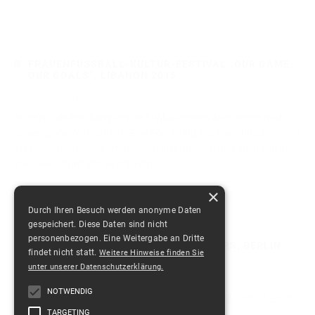
2019
Read more
FRAUENFUSSBALL-KULTUR-FESTIVAL „OUR GAME, O
UR GOALS“, LIBANON 2015
Discover, Football
In vielen Ländern kämpfen die Fußballerinnen aber immer noch
gegen große Widerstände. Eine Förderung des Frauenfußballs von
staatlicher Seite, von öffentlichen Institutionen und auch von der
Zivilgesellschaft gibt es oft nicht.
×
2259
Read more
Durch Ihren Besuch werden anonyme Daten
gespeichert. Diese Daten sind nicht
personenbezogen. Eine Weitergabe an Dritte
DISCOVER FOOTBALL BEYOND BORDERS, BERLIN
findet nicht statt.
Weitere Hinweise finden Sie
2015
unter unserer Datenschutzerklärung.
Discover, Football
NOTWENDIG
Das Festival „beyond (b)orders” fand vom 30.06. bis 05.07.2015
TARGETING
zum 4. Mal...