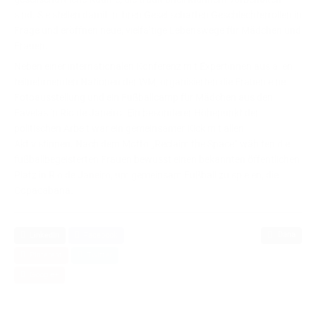
sind. Sie stellen damit in ihren Gesellschaften Geschlechterrollen in
Frage und eröffnen neue, vielfältige Lebenswege für Mädchen und
Frauen.
Neben einer internationalen Konferenz mit Expertinnen aus allen
teilnehmenden Nationen der WM, organisierten die Frauen eine
Fotoausstellung und ein Fußballcamp für Mädchen aus den
Favelas in Rio de Janeiro. Ein besonderer Höhepunkt der
politischen Arbeit war ein gemeinsamer Kick mit allen
Aktivistinnen. Nach dem Motto „Reclaim the Space“ wählten die
fußballbegeisterten Frauen bewusst einen bekannten öffentlichen
Platz in Rio de Janeiro, um gemeinsam Fußball zu spielen, die
Copacabana.
Dana
LinkedIn
Facebook
Pinterest
Twitter
Google+