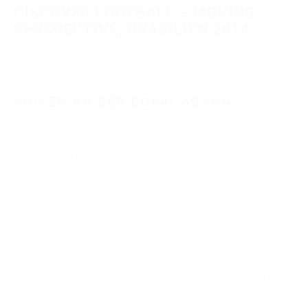
DISCOVER FOOTBALL – MOVING
PERSPECTIVE, BRASILIEN 2014
Juni 28, 2014
Discover Football
KICKEN AN DER COPACABANA
2014 richteten sich alle Augen auf Brasilien. Das Fußballland
empfing Hunderttausende internationale Gäste und
JournalistInnen zur Männer-Fußballweltmeisterschaft. DISCOVER
FOOTBALL organisierte dazu parallel eine internationale
Kampagne zu Frauenfußball und Frauenrechten und hat es
geschafft, seine AkteurInnen sichtbar zu machen. Frauenfußball
spielt in allen Ländern eine untergeordnete Rolle und ist in den
meisten Ländern mit Vorurteilen behaftet. In den Kämpfen von
Frauen um ihr Recht, Fußball zu spielen, spiegeln sich
gesellschaftliche Auseinandersetzungen um Geschlechterbilder
und Frauenrechte wider. Allen Hindernissen zum Trotz spielen
viele, gerade junge Frauen Fußball und erobern sich so
gesellschaftliche Räume, die traditionell Männern vorbehalten