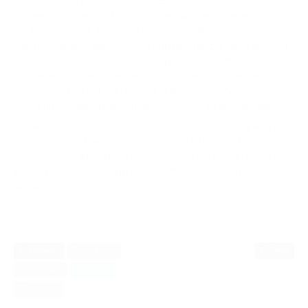
Aktion Football Against Racism in Europe im Oktober statt. Den
ganzen Tag haben Flüchtlinge aus dem Asylheim Wiesenstrasse
um Tore gekämpft. Der Verein Football and Roma, der
Veranstalter des Turniers, wollte einen Beitrag zur Integration der
Asylsuchenden leisten. Dieses Konzept, Hilfsbedürftigen durch
Sport eine Teilhabe an der Gesellschaft zu ermöglichen, verfolgt
der Verein schon seit Jahren. Sie haben sich zum Ziel gesetzt,
Kinder und Jugendlichen von Sinti und Roma zu unterstützen.
Insgesamt 40 Flüchtlinge zwischen 18 und 30 Jahren spielen in
vier gemischten Teams beim Turnier mit. Fußball trägt viel zur
Integration bei. Man lernt die Sprache, gewinnt neue Freunde und
Erfolge beim Sport steigern das Selbstbewusstsein und den
Respekt der Anderen.
Dana
LinkedIn
Facebook
Pinterest
Twitter
Google+