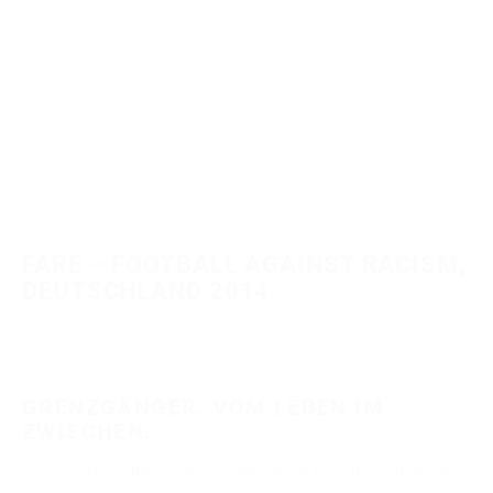
FARE – FOOTBALL AGAINST RACISM,
DEUTSCHLAND 2014
Oktober 24, 2014
FARE
GRENZGÄNGER. VOM LEBEN IM
ZWISCHEN.
Schorndorf. Ein besonderes Fußballturnier fand im Rahmen der